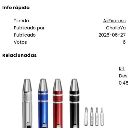
Info rápida
Tienda
AliExpress
Publicado por
CholloYa
Publicado
2026-06-27
Votos
6
Relacionadas
Kit
Dest
Prec
0,4