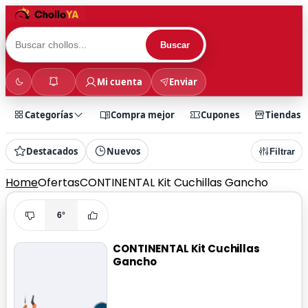
Buscar
Mi cuenta
Enviar
Categorías
Compra mejor
Cupones
Tiendas
Destacados
Nuevos
Filtrar
Home
Ofertas
CONTINENTAL Kit Cuchillas Gancho
6°
CONTINENTAL Kit Cuchillas
Gancho