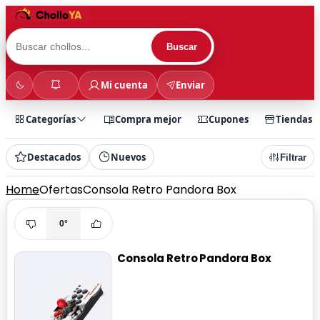
Buscar
Mi cuenta
Enviar
Categorías
Compra mejor
Cupones
Tiendas
Destacados
Nuevos
Filtrar
Home
Ofertas
Consola Retro Pandora Box
0°
Consola Retro Pandora Box