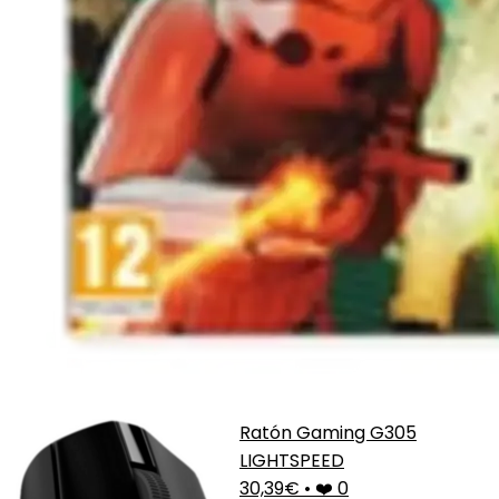
Ratón Gaming G305
LIGHTSPEED
30,39€
•
❤️ 0