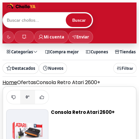
Buscar
Mi cuenta
Enviar
Categorías
Compra mejor
Cupones
Tiendas
Destacados
Nuevos
Filtrar
Home
Ofertas
Consola Retro Atari 2600+
0°
Consola Retro Atari 2600+