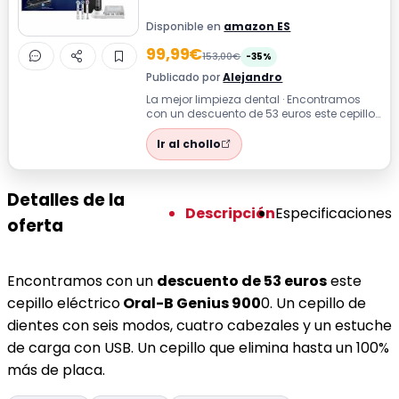
Disponible en
amazon ES
99,99€
153,00€
-35%
Publicado por
Alejandro
La mejor limpieza dental · Encontramos
con un descuento de 53 euros este cepillo
eléctrico Oral-B Genius 9000. Un cep...
Ir al chollo
Detalles de la
Descripción
Especificaciones
oferta
Encontramos con un
descuento de 53 euros
este
cepillo eléctrico
Oral-B Genius 900
0. Un cepillo de
dientes con seis modos, cuatro cabezales y un estuche
de carga con USB. Un cepillo que elimina hasta un 100%
más de placa.