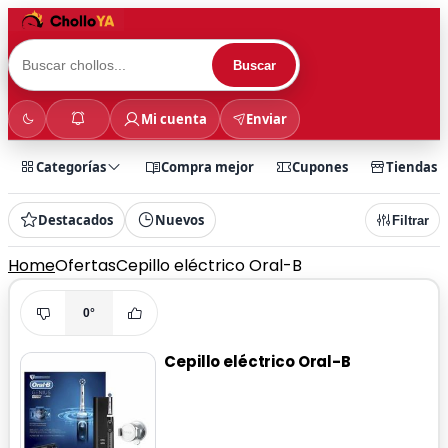
Buscar
Mi cuenta
Enviar
Categorías
Compra mejor
Cupones
Tiendas
Destacados
Nuevos
Filtrar
Home
Ofertas
Cepillo eléctrico Oral-B
0°
Cepillo eléctrico Oral-B