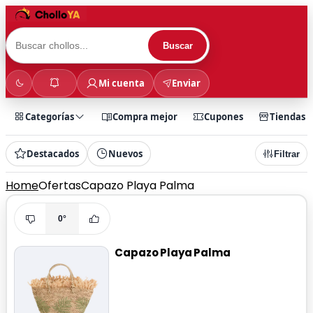
Buscar
Mi cuenta
Enviar
Categorías
Compra mejor
Cupones
Tiendas
Destacados
Nuevos
Filtrar
Home
Ofertas
Capazo Playa Palma
0°
Capazo Playa Palma