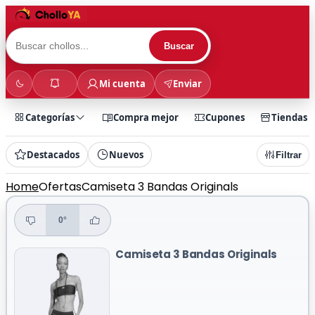
Buscar
Mi cuenta
Enviar
Categorías
Compra mejor
Cupones
Tiendas
Destacados
Nuevos
Filtrar
Home
Ofertas
Camiseta 3 Bandas Originals
0°
Camiseta 3 Bandas Originals