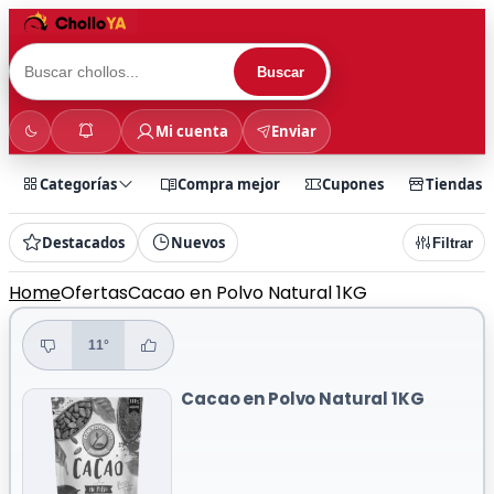
Buscar
Mi cuenta
Enviar
Categorías
Compra mejor
Cupones
Tiendas
Destacados
Nuevos
Filtrar
Home
Ofertas
Cacao en Polvo Natural 1KG
11°
Cacao en Polvo Natural 1KG