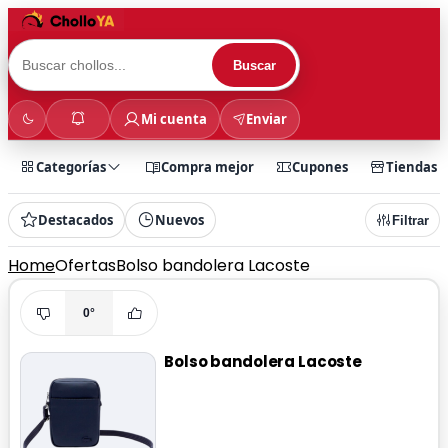
Buscar
Mi cuenta
Enviar
Categorías
Compra mejor
Cupones
Tiendas
Destacados
Nuevos
Filtrar
Home
Ofertas
Bolso bandolera Lacoste
0°
Bolso bandolera Lacoste