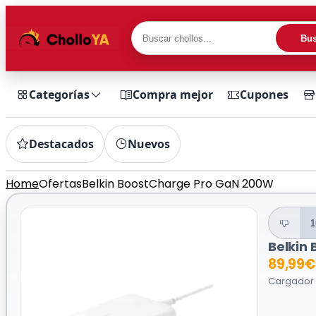
Bus
Categorías
Compra mejor
Cupones
Destacados
Nuevos
Home
Ofertas
Belkin BoostCharge Pro GaN 200W
1
Belkin
89,99€
Cargador U