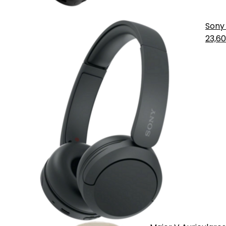
Sony
23,6