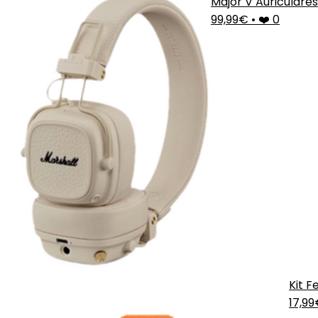
Major V Auricular
99,99€
•
❤️ 0
Kit F
17,9