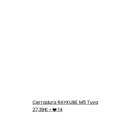
Cerradura RAYKUBE M5 Tuya
27,39€
•
❤️ 14