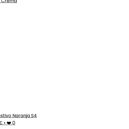
es Crema
estivo Naranja S4
9€
•
❤️ 0