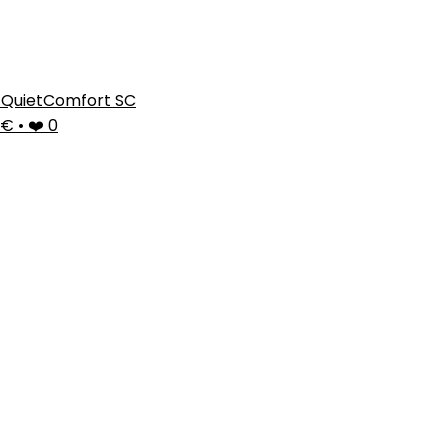
 QuietComfort SC
23€
•
❤️ 0