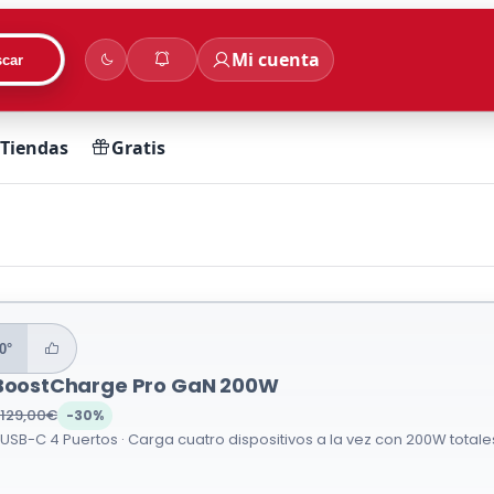
Mi cuenta
car
Tiendas
Gratis
0°
 BoostCharge Pro GaN 200W
129,00€
-30%
SB-C 4 Puertos · Carga cuatro dispositivos a la vez con 200W totales