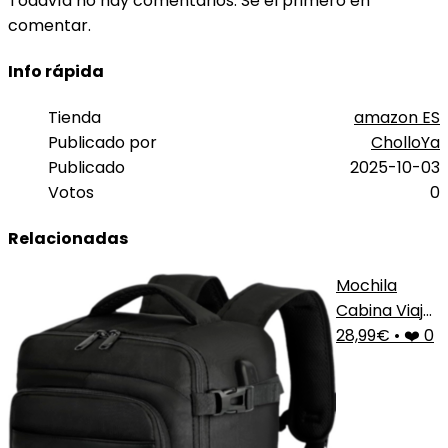
Todavía no hay comentarios. Sé el primero en
comentar.
Info rápida
Tienda
amazon ES
Publicado por
CholloYa
Publicado
2025-10-03
Votos
0
Relacionadas
Mochila
Cabina Viaje
Negro
28,99€
•
❤️ 0