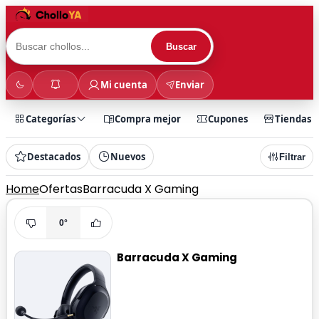
Buscar
Mi cuenta
Enviar
Categorías
Compra mejor
Cupones
Tiendas
Destacados
Nuevos
Filtrar
Home
Ofertas
Barracuda X Gaming
0°
Barracuda X Gaming