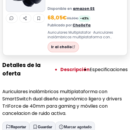
Disponible en
amazon ES
68,05€
119,99€
-43%
Publicado por
CholloYa
Auriculares Multiplatafor · Auriculares
inalámbricos multiplataforma con
SmartSwitch dual diseño ergonómico
ligero y ...
Ir al chollo
Detalles de la
Descripción
Especificaciones
oferta
Auriculares inalámbricos multiplataforma con
SmartSwitch dual diseño ergonómico ligero y drivers
TriForce de 40mm para gaming y móviles con
cancelacion de ruido activa.
Reportar
Guardar
Marcar agotado