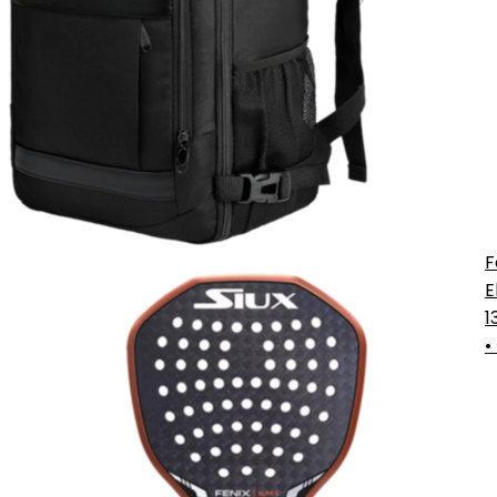
F
E
1
•