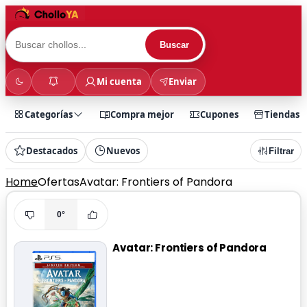
Buscar
Mi cuenta
Enviar
Categorías
Compra mejor
Cupones
Tiendas
Destacados
Nuevos
Filtrar
Home
Ofertas
Avatar: Frontiers of Pandora
0°
Avatar: Frontiers of Pandora