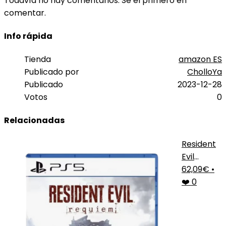
Todavía no hay comentarios. Sé el primero en
comentar.
Info rápida
Tienda
amazon ES
Publicado por
CholloYa
Publicado
2023-12-28
Votos
0
Relacionadas
Resident
Evil
Requiem
62,09€
•
PS5
❤️ 0