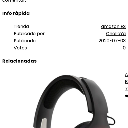
comentar.
Info rápida
Tienda
amazon ES
Publicado por
CholloYa
Publicado
2020-07-03
Votos
0
Relacionadas
A
B
W
7
❤