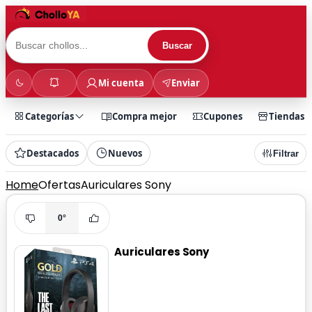
Buscar
Mi cuenta
Enviar
Categorías
Compra mejor
Cupones
Tiendas
Destacados
Nuevos
Filtrar
Home
Ofertas
Auriculares Sony
0°
Auriculares Sony