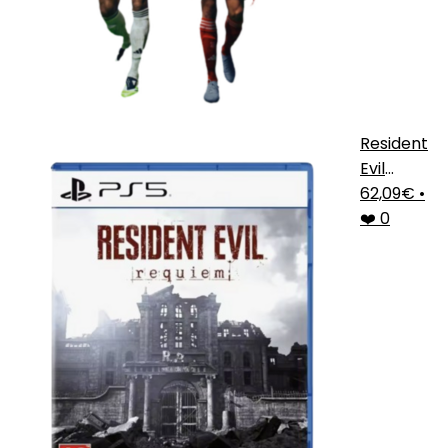
Resident
Evil
Requiem
62,09€
•
PS5
❤️ 0