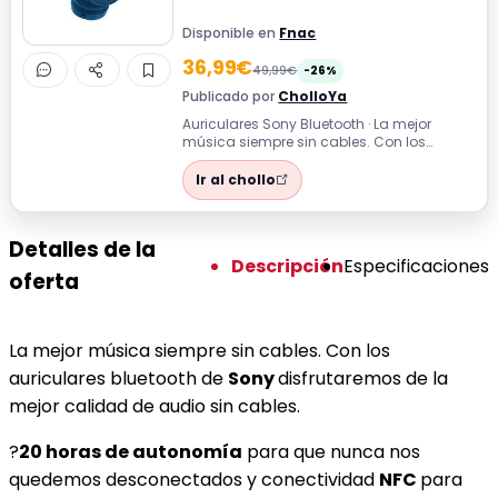
Disponible en
Fnac
36,99€
49,99€
-26%
Publicado por
CholloYa
Auriculares Sony Bluetooth · La mejor
música siempre sin cables. Con los
auriculares bluetooth de Sony
disfrutaremos ...
Ir al chollo
Detalles de la
Descripción
Especificaciones
oferta
La mejor música siempre sin cables. Con los
auriculares bluetooth de
Sony
disfrutaremos de la
mejor calidad de audio sin cables.
?
20 horas de autonomía
para que nunca nos
quedemos desconectados y conectividad
NFC
para