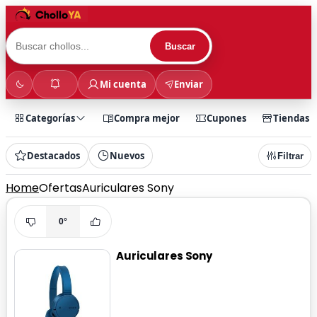
Buscar
Mi cuenta
Enviar
Categorías
Compra mejor
Cupones
Tiendas
Destacados
Nuevos
Filtrar
Home
Ofertas
Auriculares Sony
0°
Auriculares Sony