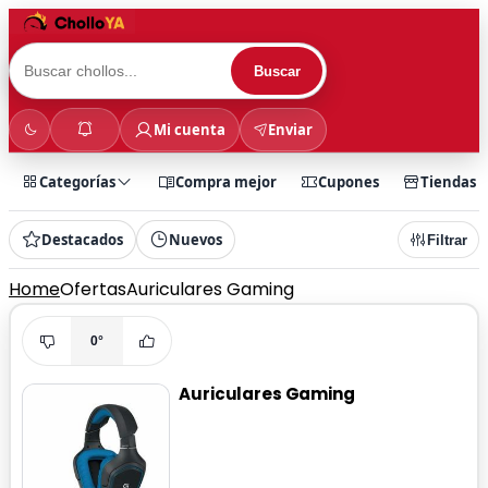
Buscar
Mi cuenta
Enviar
Categorías
Compra mejor
Cupones
Tiendas
Destacados
Nuevos
Filtrar
Home
Ofertas
Auriculares Gaming
0°
Auriculares Gaming