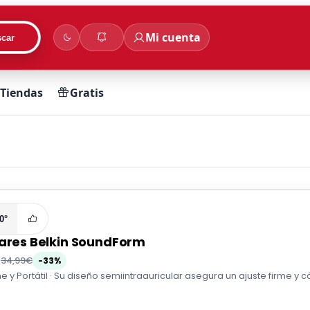
Mi cuenta
car
Tiendas
Gratis
0°
lares Belkin SoundForm
€
34,99€
-33%
me y Portátil · Su diseño semiintraauricular asegura un ajuste firme 