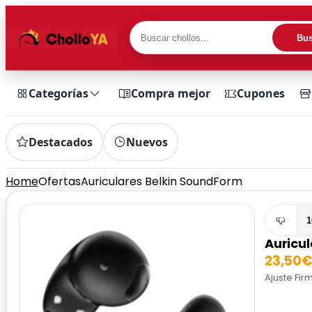
Bus
Categorías
Compra mejor
Cupones
Destacados
Nuevos
Home
Ofertas
Auriculares Belkin SoundForm
1
Auricu
23,50
Ajuste Fir