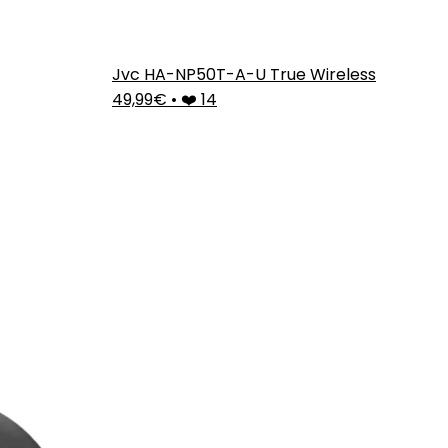
Jvc HA-NP50T-A-U True Wireless
49,99€
•
❤️ 14