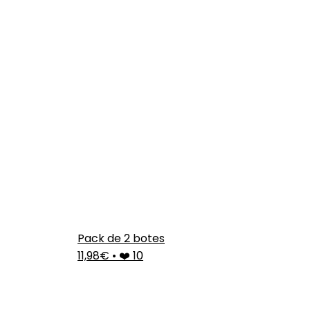
Pack de 2 botes
11,98€
•
❤️ 10