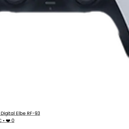
 Digital Elbe RF-93
9€
•
❤️ 0