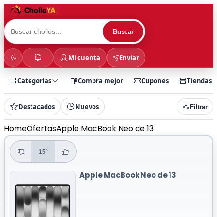
Buscar
Mi cuenta
Enviar
Categorías
Compra mejor
Cupones
Tiendas
Destacados
Nuevos
Filtrar
Home
Ofertas
Apple MacBook Neo de 13
15°
Apple MacBook Neo de 13