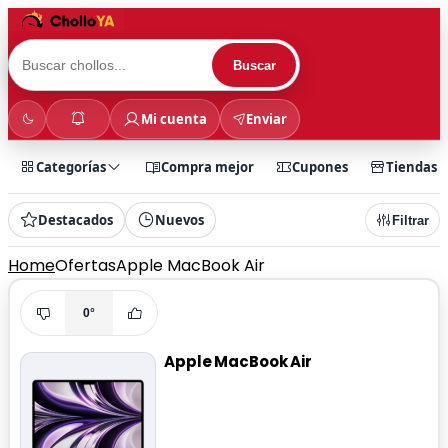
Buscar
Mi cuenta
Enviar
Categorías
Compra mejor
Cupones
Tiendas
Destacados
Nuevos
Filtrar
Home
Ofertas
Apple MacBook Air
0°
Apple MacBook Air