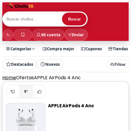
Buscar
Mi cuenta
Enviar
Categorías
Compra mejor
Cupones
Tiendas
Destacados
Nuevos
Filtrar
Home
Ofertas
APPLE AirPods 4 Anc
8°
APPLE AirPods 4 Anc