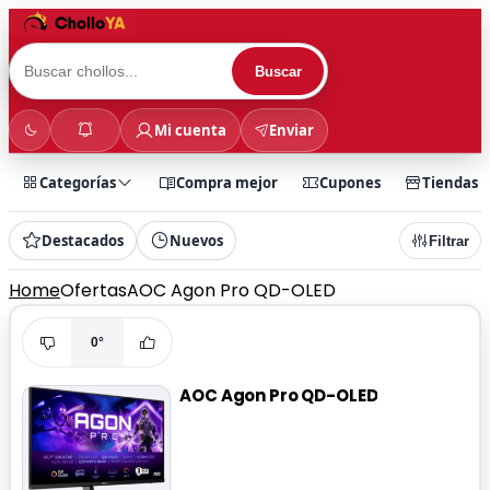
Buscar
Mi cuenta
Enviar
Categorías
Compra mejor
Cupones
Tiendas
Destacados
Nuevos
Filtrar
Home
Ofertas
AOC Agon Pro QD-OLED
0°
AOC Agon Pro QD-OLED