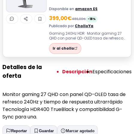
Disponible en
amazon ES
399,00€
486,00€
-18%
Publicado por
CholloYa
Gaming 240Hz HDR · Monitor gaming 27
QHD con panel QD-OLED tasa de refresco
240Hz y tiempo de respuesta ultrarrápido
...
Ir al chollo
Detalles de la
Descripción
Especificaciones
oferta
Monitor gaming 27 QHD con panel QD-OLED tasa de
refresco 240Hz y tiempo de respuesta ultrarrápido
Tecnología HDR400 TrueBlack y compatibilidad G-
Sync para una.
Reportar
Guardar
Marcar agotado