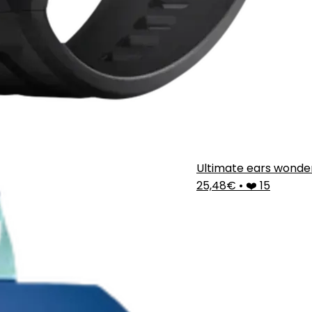
Ultimate ears wond
25,48€
•
❤️ 15