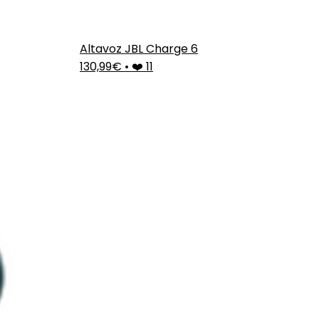
Altavoz JBL Charge 6
130,99€
•
❤️ 11