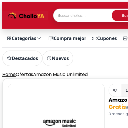
Bus
Categorías
Compra mejor
Cupones
Destacados
Nuevos
Home
Ofertas
Amazon Music Unlimited
1
Amazon
Gratis
3 meses gr