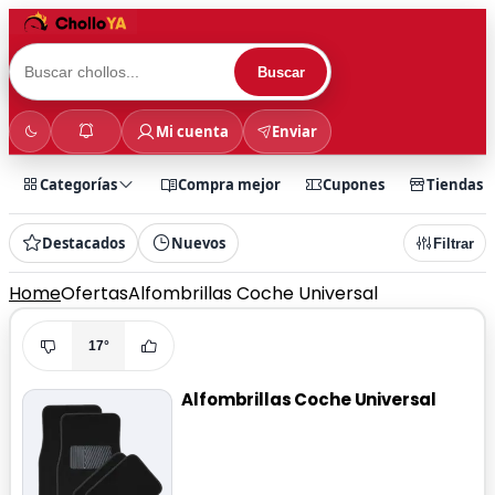
Buscar
Mi cuenta
Enviar
Categorías
Compra mejor
Cupones
Tiendas
Destacados
Nuevos
Filtrar
Home
Ofertas
Alfombrillas Coche Universal
17°
Alfombrillas Coche Universal