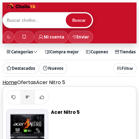
Buscar
Mi cuenta
Enviar
Categorías
Compra mejor
Cupones
Tiendas
Destacados
Nuevos
Filtrar
Home
Ofertas
Acer Nitro 5
0°
Acer Nitro 5