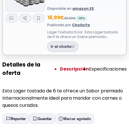
Disponible en
amazon ES
16,99€
25,20€
-33%
Publicado por
CholloYa
Lager Tostada 6,Vol · Esta Lager tostada
de 6 te ofrece un Sabor premiado
Internacionalmente ideal para maridar
con c...
Ir al chollo
Detalles de la
Descripción
Especificaciones
oferta
Esta Lager tostada de 6 te ofrece un Sabor premiado
Internacionalmente ideal para maridar con carnes o
quesos curados.
Reportar
Guardar
Marcar agotado