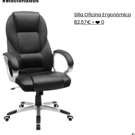
Relacionadas
Silla Oficina Ergonómica
82,57€
•
❤️ 0
E