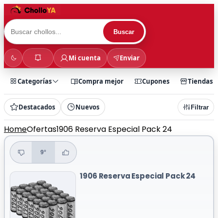
Buscar
Mi cuenta
Enviar
Categorías
Compra mejor
Cupones
Tiendas
Destacados
Nuevos
Filtrar
Home
Ofertas
1906 Reserva Especial Pack 24
9°
1906 Reserva Especial Pack 24