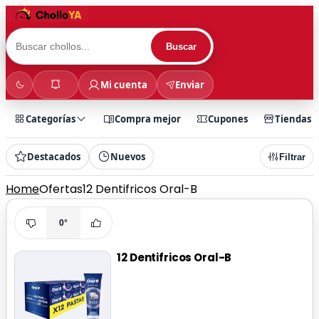
Buscar
Mi cuenta
Enviar
Categorías
Compra mejor
Cupones
Tiendas
Destacados
Nuevos
Filtrar
Home
Ofertas
12 Dentifricos Oral-B
0°
12 Dentifricos Oral-B