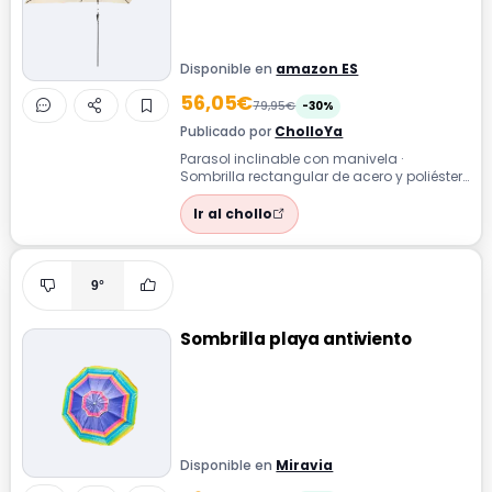
Disponible en
amazon ES
56,05€
79,95€
-30%
Publicado por
CholloYa
Parasol inclinable con manivela ·
Sombrilla rectangular de acero y poliéster
con mástil de 38 mm, inclinable y con
ma...
Ir al chollo
9°
Sombrilla playa antiviento
Disponible en
Miravia