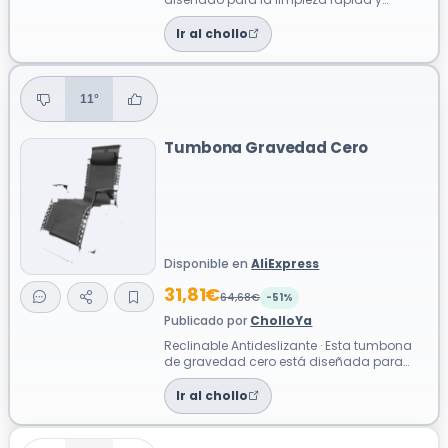
eficiente de jardines, caminos y parcelas.
Su ...
Ir al chollo
11°
Tumbona Gravedad Cero
Disponible en
AliExpress
31,81€
64,68€
-51%
Publicado por
CholloYa
Reclinable Antideslizante · Esta tumbona
de gravedad cero está diseñada para
proporcionar una experiencia de relajaci...
Ir al chollo