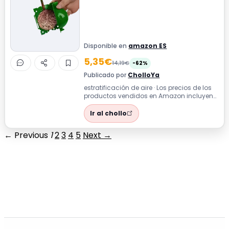
Disponible en
amazon ES
5,35€
14,19€
-62%
Publicado por
CholloYa
estratificación de aire · Los precios de los
productos vendidos en Amazon incluyen
el IVA. Dependiendo de tu direcció...
Ir al chollo
← Previous
1
2
3
4
5
Next →