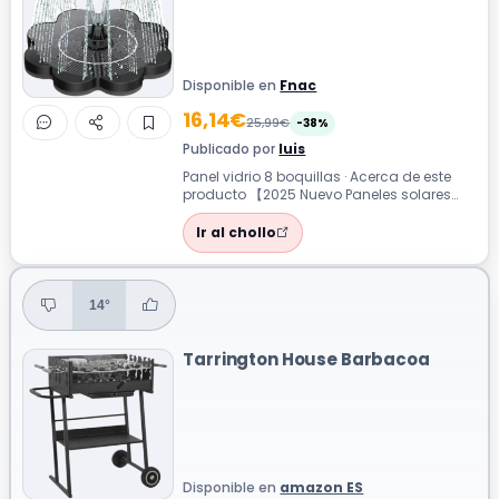
Disponible en
Fnac
16,14€
25,99€
-38%
Publicado por
luis
Panel vidrio 8 boquillas · Acerca de este
producto 【2025 Nuevo Paneles solares
100% de vidrio】Esta fuente de pájaros ...
Ir al chollo
14°
Tarrington House Barbacoa
Disponible en
amazon ES