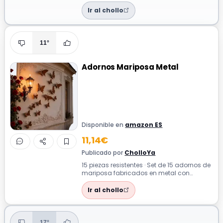
bebidas con una práctica mesa de
cóctel...
Ir al chollo
11°
Adornos Mariposa Metal
Disponible en
amazon ES
11,14€
Publicado por
CholloYa
15 piezas resistentes · Set de 15 adornos de
mariposa fabricados en metal con
acabado rústico, ideales para decorar j...
Ir al chollo
17°