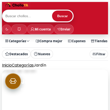
Buscar
Mi cuenta
Enviar
Categorías
Compra mejor
Cupones
Tiendas
Destacados
Nuevos
Filtrar
Inicio
Categorías
Jardín
51 chollos
Jardín
Filtra rápidamente por categoría y encuentra
chollos más rápido.