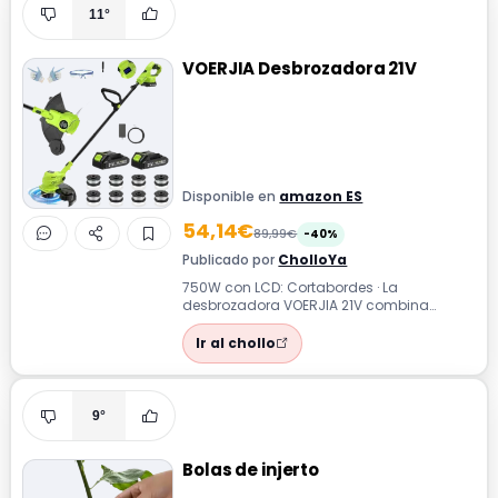
11°
VOERJIA Desbrozadora 21V
Disponible en
amazon ES
54,14€
89,99€
-40%
Publicado por
CholloYa
750W con LCD: Cortabordes · La
desbrozadora VOERJIA 21V combina
potencia y ligereza para el mantenimiento
eficiente d...
Ir al chollo
9°
Bolas de injerto