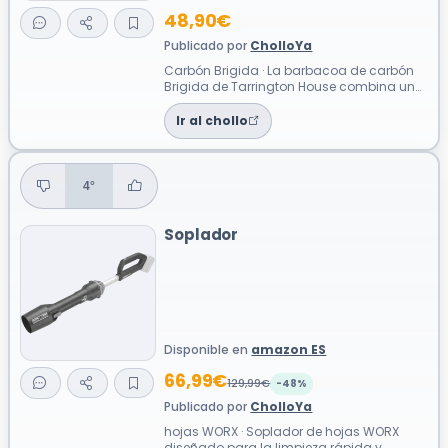
48,90€
Publicado por
CholloYa
Carbón Brigida · La barbacoa de carbón
Brigida de Tarrington House combina un
diseño robusto en acero y madera con
fu...
Ir al chollo
4°
Soplador
Disponible en
amazon ES
66,99€
129,99€
-48%
Publicado por
CholloYa
hojas WORX · Soplador de hojas WORX
diseñado para la limpieza rápida y