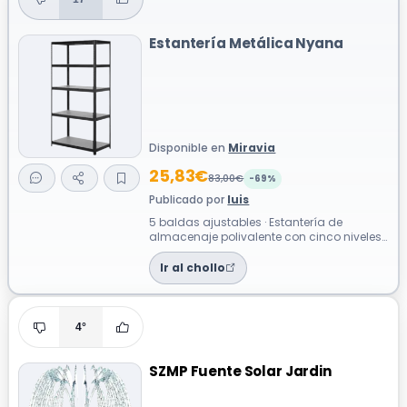
Estantería Metálica Nyana
Disponible en
Miravia
25,83€
83,00€
-69%
Publicado por
luis
5 baldas ajustables · Estantería de
almacenaje polivalente con cinco niveles
ajustables en altura, diseñada para
sopo...
Ir al chollo
4°
SZMP Fuente Solar Jardin