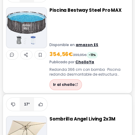
Piscina Bestway Steel Pro MAX
Disponible en
amazon ES
354,56€
399,95€
-11%
Publicado por
CholloYa
Redonda 366 cm con bomba · Piscina
redonda desmontable de estructura
metálica con acabado efecto madera,
incluye bomb...
Ir al chollo
17°
Sombrilla Angel Living 2x3M