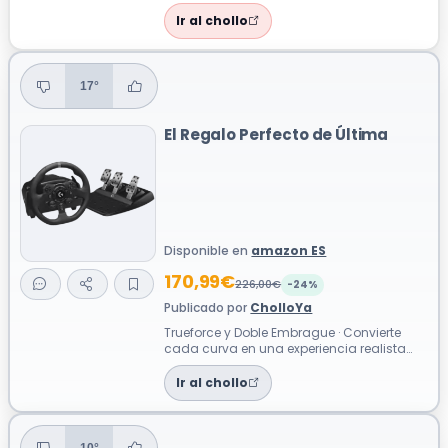
expande la narrativa y la jugabilidad
una...
Ir al chollo
17°
El Regalo Perfecto de Última
Disponible en
amazon ES
170,99€
226,00€
-24%
Publicado por
CholloYa
Trueforce y Doble Embrague · Convierte
cada curva en una experiencia realista
gracias al Force Feedback Trueforce que...
Ir al chollo
10°