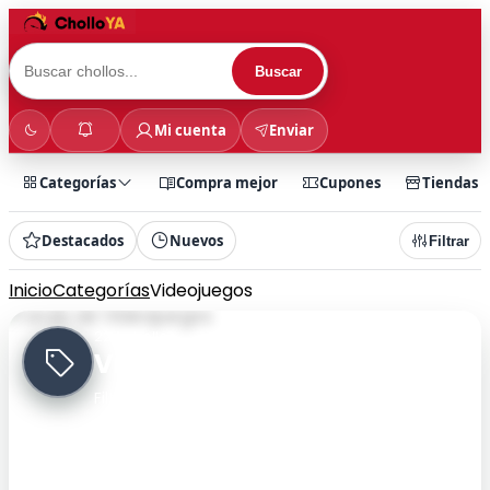
Buscar
Mi cuenta
Enviar
Categorías
Compra mejor
Cupones
Tiendas
Destacados
Nuevos
Filtrar
Inicio
Categorías
Videojuegos
224 chollos
Videojuegos
Filtra rápidamente por categoría y encuentra
chollos más rápido.