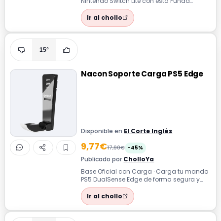
Nintendo Switch Lite con esta Funda
plegable que permite transportarla cómo...
Ir al chollo
15°
Nacon Soporte Carga PS5 Edge
Disponible en
El Corte Inglés
9,77€
17,90€
-45%
Publicado por
CholloYa
Base Oficial con Carga · Carga tu mando
PS5 DualSense Edge de forma segura y
ordenada con este Soporte oficial Nacon.
Ir al chollo