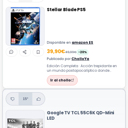
Stellar Blade PS5
Disponible en
amazon ES
39,90€
49,99€
-20%
Publicado por
CholloYa
Edición Completa · Acción trepidante en
un mundo postapocalíptico donde
deberás salvar a la humanidad
combates brutal...
Ir al chollo
15°
Google TV TCL 55C6K QD-Mini
LED