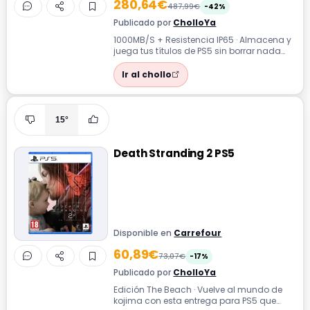
280,64€
487,99€
-42%
Publicado por
CholloYa
1000MB/S + Resistencia IP65 · Almacena y
juega tus títulos de PS5 sin borrar nada
este SSD externo con licencia ofici...
Ir al chollo
15°
Death Stranding 2 PS5
Disponible en
Carrefour
60,89€
73,07€
-17%
Publicado por
CholloYa
Edición The Beach · Vuelve al mundo de
kojima con esta entrega para PS5 que