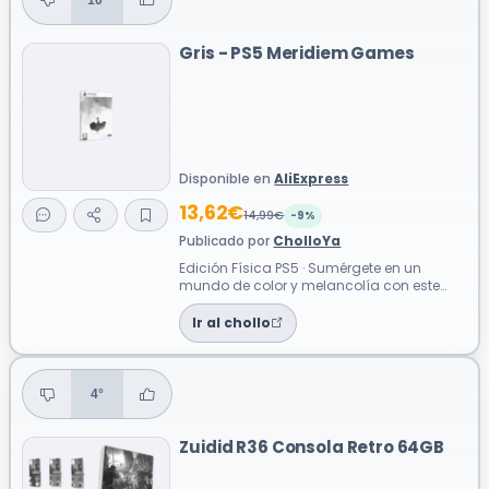
Gris - PS5 Meridiem Games
Disponible en
AliExpress
13,62€
14,99€
-9%
Publicado por
CholloYa
Edición Física PS5 · Sumérgete en un
mundo de color y melancolía con este
aclamado juego de plataformas y puzles
artí...
Ir al chollo
4°
Zuidid R36 Consola Retro 64GB