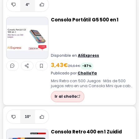
4°
Consola Portátil G5 500 en 1
Disponible en
AliExpress
3,43€
26,64€
-87%
Publicado por
CholloYa
Mini Retro con 500 Juegos · Más de 500
juegos retro en una Consola Mini que cabe
en el bolsillo para entretenimiento ...
Ir al chollo
10°
Consola Retro 400 en 1 Zuidid