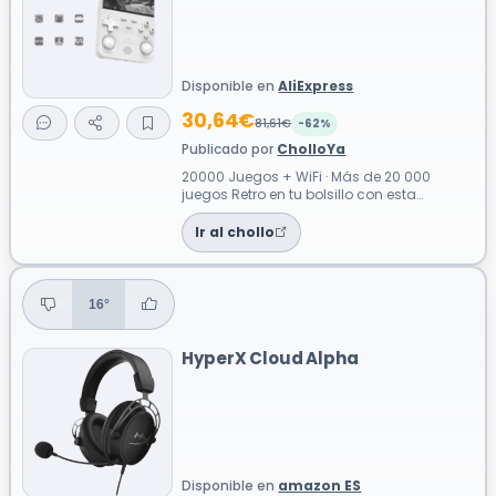
Disponible en
AliExpress
30,64€
81,61€
-62%
Publicado por
CholloYa
20000 Juegos + WiFi · Más de 20 000
juegos Retro en tu bolsillo con esta
consola portátil WiFi que funciona sin
inter...
Ir al chollo
16°
HyperX Cloud Alpha
Disponible en
amazon ES