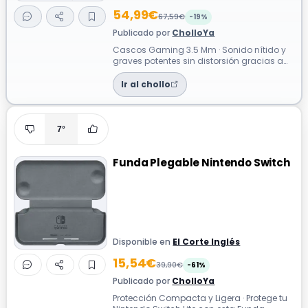
54,99€
67,59€
-19%
Publicado por
CholloYa
Cascos Gaming 3.5 Mm · Sonido nítido y
graves potentes sin distorsión gracias a
sus controladores de cámara doble y d...
Ir al chollo
7°
Funda Plegable Nintendo Switch
Disponible en
El Corte Inglés
15,54€
39,90€
-61%
Publicado por
CholloYa
Protección Compacta y Ligera · Protege tu