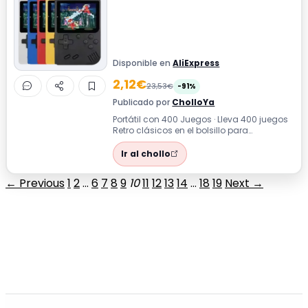
Disponible en
AliExpress
2,12€
23,53€
-91%
Publicado por
CholloYa
Portátil con 400 Juegos · Lleva 400 juegos
Retro clásicos en el bolsillo para
entretenimiento sin límites en cualquie...
Ir al chollo
← Previous
1
2
…
6
7
8
9
10
11
12
13
14
…
18
19
Next →