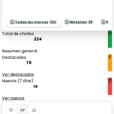
Todas las marcas
Nintendo
Pla
224
39
Total de chollos
224
Resumen general
Destacados
79
Ver destacados
Nuevos (7 días)
14
Ver nuevos
13°