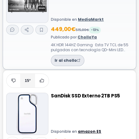
Disponible en
MediaMarkt
449,00€
515,00€
-13%
Publicado por
CholloYa
4K HDR 144HZ Gaming · Esta TV TCL de 55
pulgadas con tecnología QD-Mini LED
ofrece un contraste y brillo excepcionale...
Ir al chollo
15°
SanDisk SSD Externo 2TB PS5
Disponible en
amazon ES